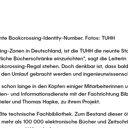
nnte Bookcrossing-Identity-Number. Fotos: TUHH
ng-Zonen in Deutschland, ist die TUHH die neunte Sta
tliche Bücherschränke einzurichten“, sagt die Leiteri
ookcrossing-Regal stehen. Doch denkbar ist, dass bal
den Umlauf gebracht werden und ingenieurwissenschaf
chon lange in den Köpfen einiger Mitarbeiterinnen un
en- und Informationsdienste mit der Fachrichtung Bibl
ieler und Thomas Hapke, zu ihrem Projekt.
ßte technische Fachbibliothek. Zum Bestand dieser öf
ehr als 100 000 elektronische Bücher und Zeitschr